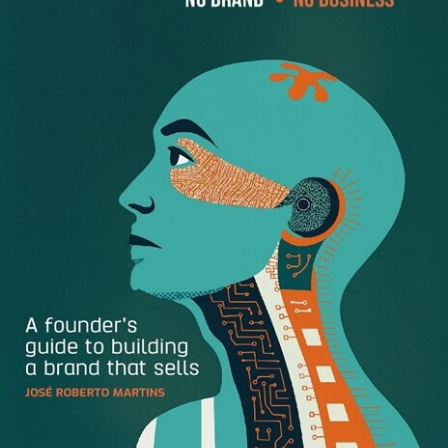
The post
Lumina, de Goldberg, negocia compra de fatia do
Credit Suisse na Verde, diz fonte
appeared first on
GlobalBrands
.
[ad_2]
Source link