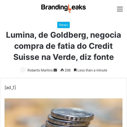
M
News
Lumina, de Goldberg, negocia
compra de fatia do Credit
Suisse na Verde, diz fonte
Roberto Martins
Send
298
Less than a minute
an
email
[ad_1]