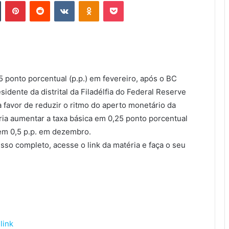
Tumblr
Pinterest
Reddit
VKontakte
Odnoklassniki
Pocket
25 ponto porcentual (p.p.) em fevereiro, após o BC
idente da distrital da Filadélfia do Federal Reserve
 favor de reduzir o ritmo do aperto monetário da
aria aumentar a taxa básica em 0,25 ponto porcentual
 em 0,5 p.p. em dezembro.
esso completo, acesse o link da matéria e faça o seu
link