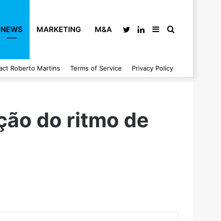
NEWS
MARKETING
M&A
Twitter
LinkedIn
Sidebar
Search
act Roberto Martins
Terms of Service
Privacy Policy
for
ção do ritmo de