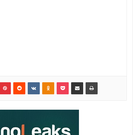
Pinterest
Reddit
VKontakte
Odnoklassniki
Pocket
Share via Email
Print