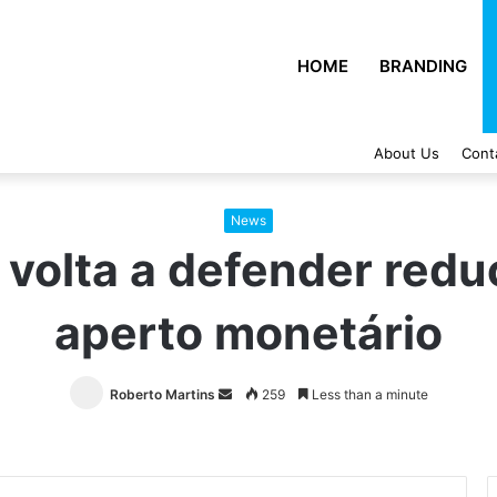
HOME
BRANDING
About Us
Cont
News
, volta a defender redu
aperto monetário
Roberto Martins
Send
259
Less than a minute
an
email