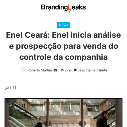
M
News
Enel Ceará: Enel inicia análise
e prospecção para venda do
controle da companhia
Roberto Martins
Send
279
Less than a minute
an
email
[ad_1]