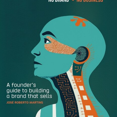
The post
Enel Ceará: Enel inicia análise e prospecção para
venda do controle da companhia
appeared first on
GlobalBrands
.
[ad_2]
Source link