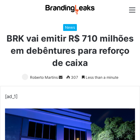
M
News
BRK vai emitir R$ 710 milhões
em debêntures para reforço
de caixa
Roberto Martins
Send
307
Less than a minute
an
email
[ad_1]