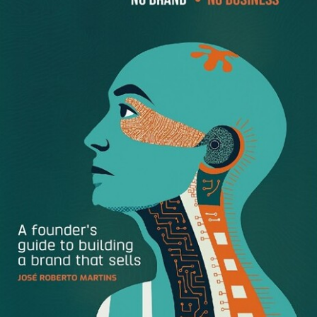
The post
BRK vai emitir R$ 710 milhões em debêntures
para reforço de caixa
appeared first on
GlobalBrands
.
[ad_2]
Source link